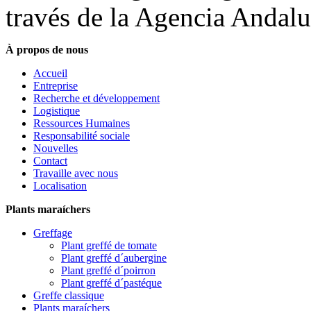
través de la Agencia Andalu
À propos de nous
Accueil
Entreprise
Recherche et développement
Logistique
Ressources Humaines
Responsabilité sociale
Nouvelles
Contact
Travaille avec nous
Localisation
Plants maraíchers
Greffage
Plant greffé de tomate
Plant greffé d´aubergine
Plant greffé d´poirron
Plant greffé d´pastéque
Greffe classique
Plants maraíchers