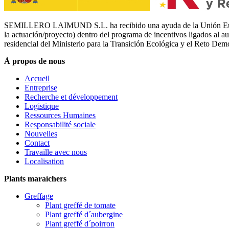
SEMILLERO LAIMUND S.L. ha recibido una ayuda de la Unión Europe
la actuación/proyecto) dentro del programa de incentivos ligados al 
residencial del Ministerio para la Transición Ecológica y el Reto Dem
À propos de nous
Accueil
Entreprise
Recherche et développement
Logistique
Ressources Humaines
Responsabilité sociale
Nouvelles
Contact
Travaille avec nous
Localisation
Plants maraíchers
Greffage
Plant greffé de tomate
Plant greffé d´aubergine
Plant greffé d´poirron