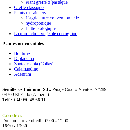
Plant greffé d´pastéque
Greffe classique
Plants maraíchers
L'agriculture conventionnelle
hydroponique
Lutte biologique
La production végétale écologique
Plantes ornementales
Boutures
Dipladenia
Zantedeschia (Callas)
Calamandino
Adenium
Semilleros Laimund S.L.
Paraje Cuatro Vientos, Nº289
04700 El Ejido (Almería)
Telf.: +34 950 48 66 11
Calendrier:
Du lundi au vendredi: 07:00 - 15:00
16:30 - 19:30