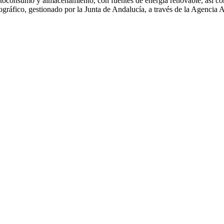
autoconsumo y almacenamiento, con fuentes de energía renovable, así co
ográfico, gestionado por la Junta de Andalucía, a través de la Agencia 