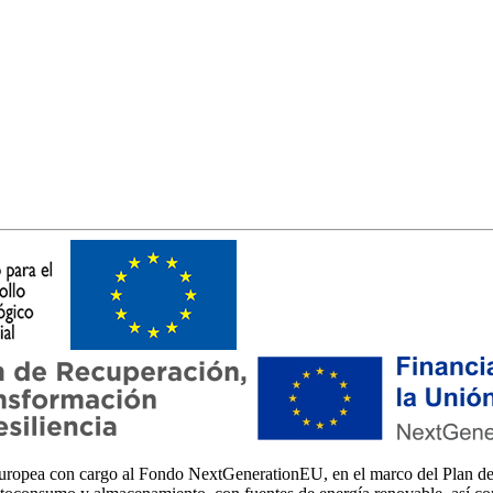
a con cargo al Fondo NextGenerationEU, en el marco del Plan de Re