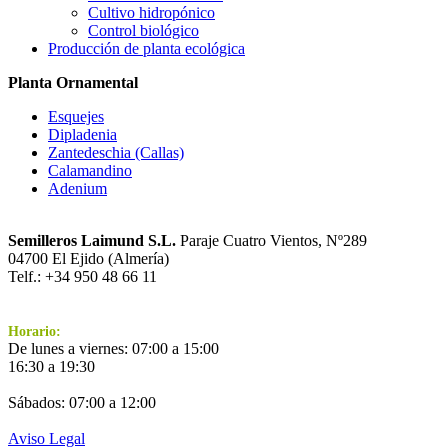
Cultivo hidropónico
Control biológico
Producción de planta ecológica
Planta Ornamental
Esquejes
Dipladenia
Zantedeschia (Callas)
Calamandino
Adenium
Semilleros Laimund S.L.
Paraje Cuatro Vientos, Nº289
04700 El Ejido (Almería)
Telf.: +34 950 48 66 11
Horario:
De lunes a viernes: 07:00 a 15:00
16:30 a 19:30
Sábados: 07:00 a 12:00
Aviso Legal