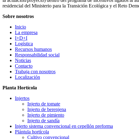
la actuación/proyecto) dentro del programa de incentivos ligados al 
residencial del Ministerio para la Transición Ecológica y el Reto Dem
Sobre nosotros
Inicio
La empresa
I+D+I
Logística
Recursos humanos
Responsabilidad social
Noticias
Contacto
Trabaja con nosotros
Localización
Planta Hortícola
Injertos
Injerto de tomate
Injerto de berenjena
Injerto de pimiento
Injerto de sandía
Injerto sistema convencional en cepellón preforma
Plántula hortícola
Cultivo convencional