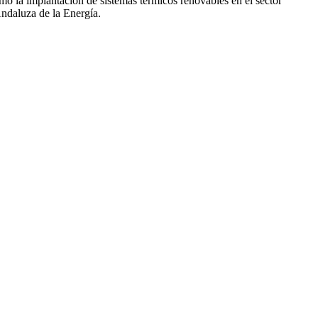
mo la implantación de sistemas térmicos renovables en el sector
Andaluza de la Energía.