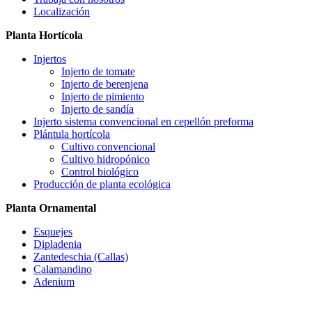
Localización
Planta Hortícola
Injertos
Injerto de tomate
Injerto de berenjena
Injerto de pimiento
Injerto de sandía
Injerto sistema convencional en cepellón preforma
Plántula hortícola
Cultivo convencional
Cultivo hidropónico
Control biológico
Producción de planta ecológica
Planta Ornamental
Esquejes
Dipladenia
Zantedeschia (Callas)
Calamandino
Adenium